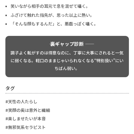
笑いながら相手の耳元で息を混ぜて囁く。
ふざけて触れた指先が、思った以上に熱い。
「そんな顔もするんだ」と、悪戯っぽく囁く。
―― 裏ギャップ診断 ――
調子よく転がすのは得意なのに、丁寧に大事にされると一気
に弱くなる。軽口のままじゃいられなくなる“特別扱い”にい
ちばん弱い。
タグ
#天性の人たらし
#笑顔の奥は意外と繊細
#楽しませたいが本音
#無邪気系セラピスト