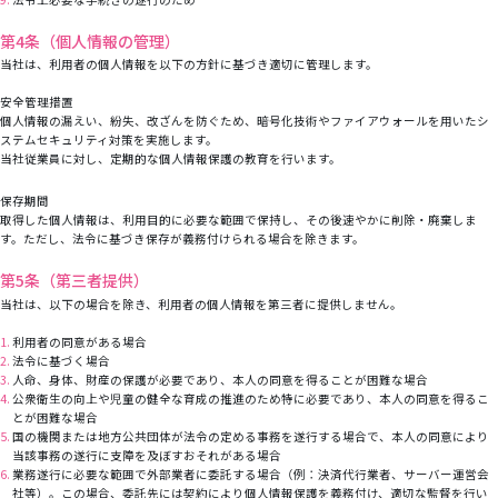
第4条（個人情報の管理）
当社は、利用者の個人情報を以下の方針に基づき適切に管理します。
安全管理措置
個人情報の漏えい、紛失、改ざんを防ぐため、暗号化技術やファイアウォールを用いたシ
ステムセキュリティ対策を実施します。
当社従業員に対し、定期的な個人情報保護の教育を行います。
保存期間
取得した個人情報は、利用目的に必要な範囲で保持し、その後速やかに削除・廃棄しま
す。ただし、法令に基づき保存が義務付けられる場合を除きます。
第5条（第三者提供）
当社は、以下の場合を除き、利用者の個人情報を第三者に提供しません。
利用者の同意がある場合
法令に基づく場合
人命、身体、財産の保護が必要であり、本人の同意を得ることが困難な場合
公衆衛生の向上や児童の健全な育成の推進のため特に必要であり、本人の同意を得るこ
とが困難な場合
国の機関または地方公共団体が法令の定める事務を遂行する場合で、本人の同意により
当該事務の遂行に支障を及ぼすおそれがある場合
業務遂行に必要な範囲で外部業者に委託する場合（例：決済代行業者、サーバー運営会
社等）。この場合、委託先には契約により個人情報保護を義務付け、適切な監督を行い