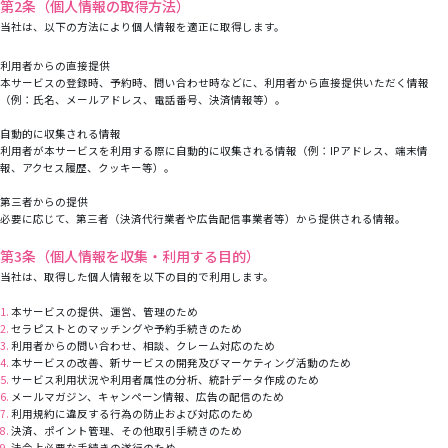
第2条（個人情報の取得方法）
当社は、以下の方法により個人情報を適正に取得します。
利用者からの直接提供
本サービスの登録時、予約時、問い合わせ時などに、利用者から直接提供いただく情報
（例：氏名、メールアドレス、電話番号、決済情報等）。
自動的に収集される情報
利用者が本サービスを利用する際に自動的に収集される情報（例：IPアドレス、端末情
報、アクセス履歴、クッキー等）。
第三者からの提供
必要に応じて、第三者（決済代行業者や広告配信事業者等）から提供される情報。
第3条（個⼈情報を収集‧利⽤する⽬的）
当社は、取得した個人情報を以下の目的で利用します。
本サービスの提供、運営、管理のため
セラピストとのマッチングや予約手続きのため
利用者からの問い合わせ、相談、クレーム対応のため
本サービスの改善、新サービスの開発及びマーケティング活動のため
サービス利用状況や利用者属性の分析、統計データ作成のため
メールマガジン、キャンペーン情報、広告の配信のため
利用規約に違反する行為の防止および対応のため
決済、ポイント管理、その他取引手続きのため
法令上必要な手続きの遂行のため