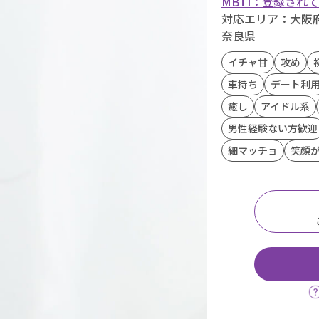
MBTI：登録され
対応エリア：大阪府,
奈良県
イチャ甘
攻め
車持ち
デート利
癒し
アイドル系
男性経験ない方歓迎
細マッチョ
笑顔