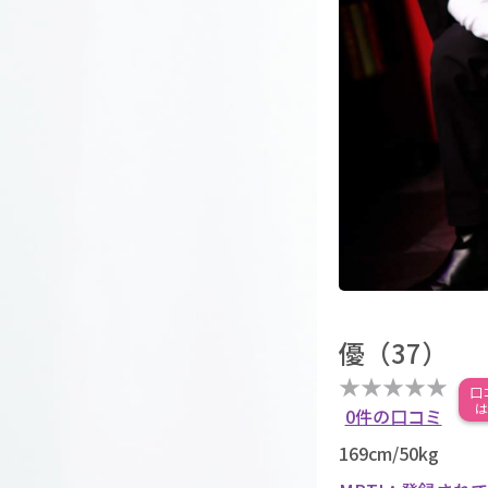
優（37）
★
★
★
★
★
口
は
0件の口コミ
169cm/50kg