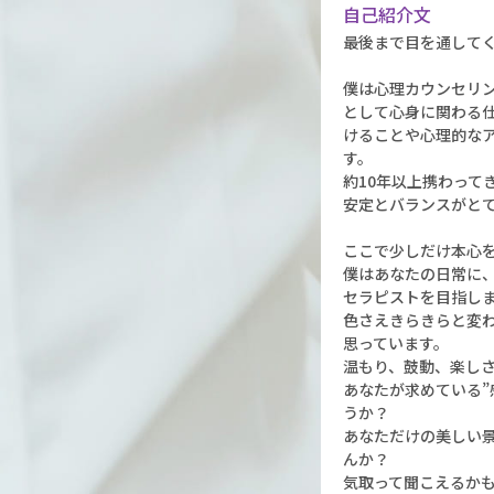
自己紹介文
最後まで目を通して
僕は心理カウンセリ
として心身に関わる
けることや心理的な
す。
約10年以上携わって
安定とバランスがと
ここで少しだけ本心
僕はあなたの日常に
セラピストを目指し
色さえきらきらと変わ
思っています。
温もり、鼓動、楽し
あなたが求めている”
うか？
あなただけの美しい
んか？
気取って聞こえるか