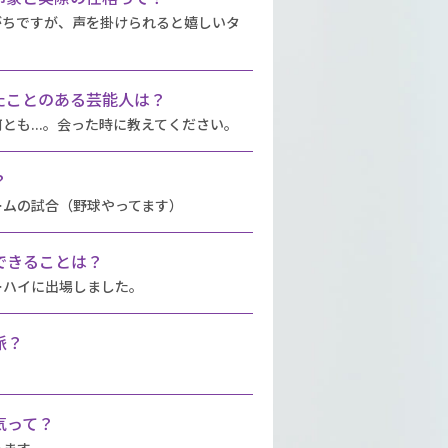
がちですが、声を掛けられると嬉しいタ
たことのある芸能人は？
とも...。会った時に教えてください。
？
ームの試合（野球やってます）
できることは？
ーハイに出場しました。
派？
気って？
ります。