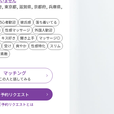
ていません
 東京都, 滋賀県, 京都府, 兵庫県,
初心者歓迎
彼氏感
落ち着いてる
用
性感マッサージ
外国人歓迎
キス好き
聞き上手
マッサージ◎
受け
爽やか
性感特化
スリム
が素敵
マッチング
この人と話してみる
予約リクエスト
予約リクエストとは