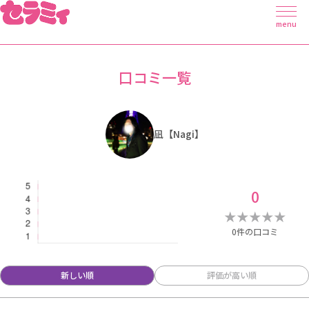
menu
口コミ一覧
凪【Nagi】
0
★
★
★
★
★
0件の口コミ
新しい順
評価が高い順