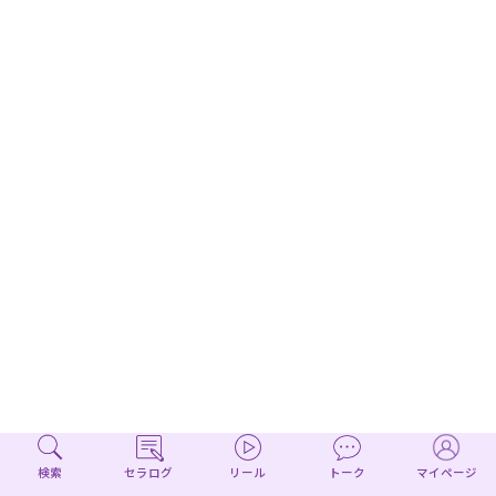
検索
セラログ
リール
トーク
マイページ